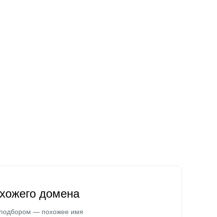
охожего домена
 подбором — похожее имя