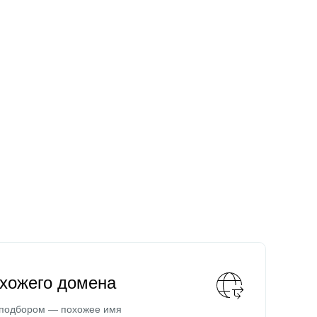
охожего домена
 подбором — похожее имя