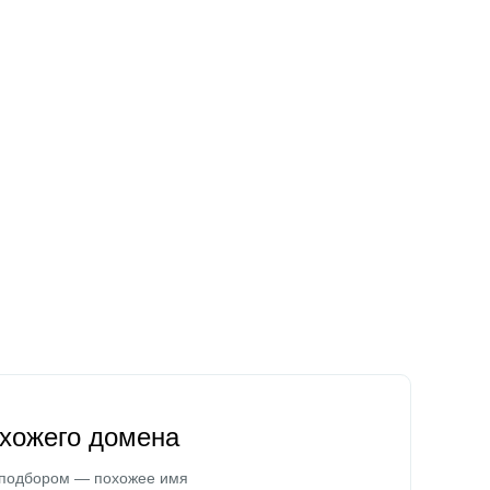
охожего домена
 подбором — похожее имя