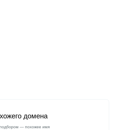
охожего домена
 подбором — похожее имя