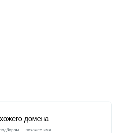
охожего домена
 подбором — похожее имя