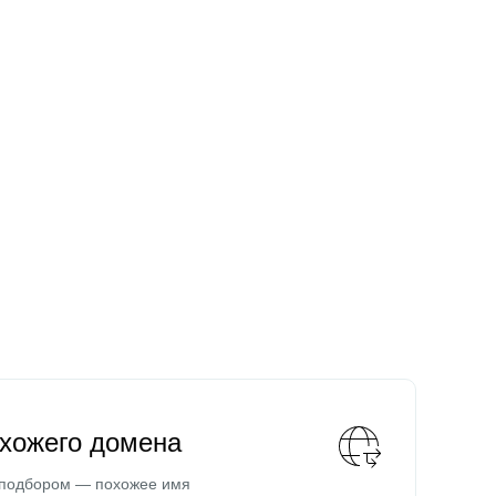
охожего домена
 подбором — похожее имя