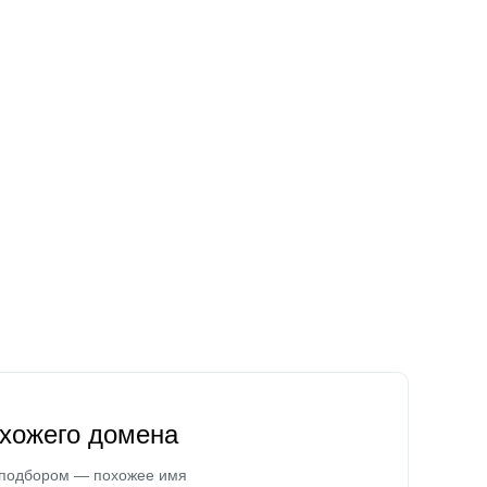
охожего домена
 подбором — похожее имя