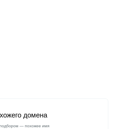
охожего домена
 подбором — похожее имя