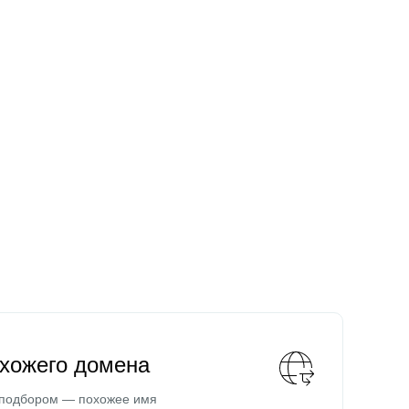
охожего домена
 подбором — похожее имя