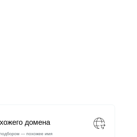
охожего домена
 подбором — похожее имя