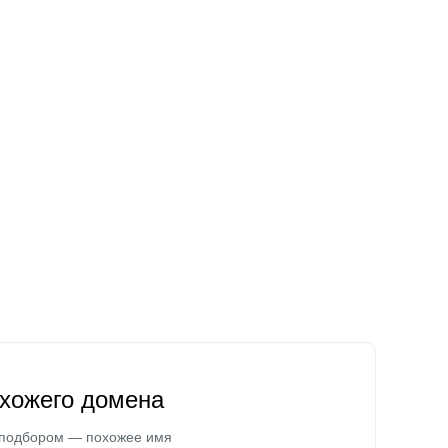
охожего домена
 подбором — похожее имя