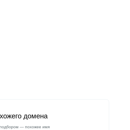
охожего домена
 подбором — похожее имя