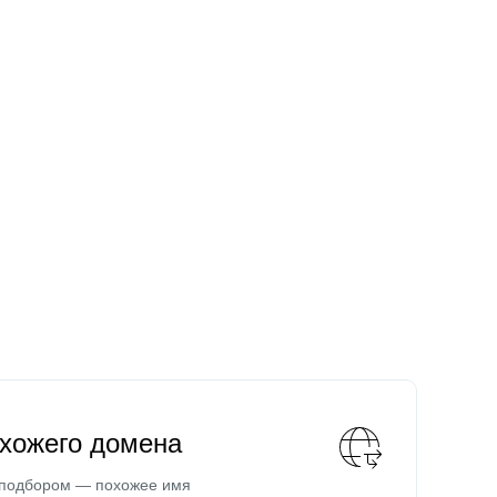
охожего домена
 подбором — похожее имя