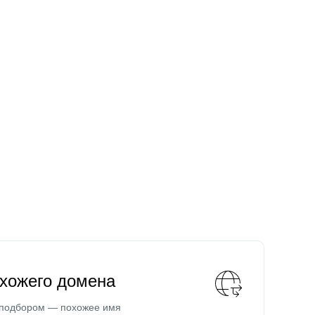
охожего домена
 подбором — похожее имя