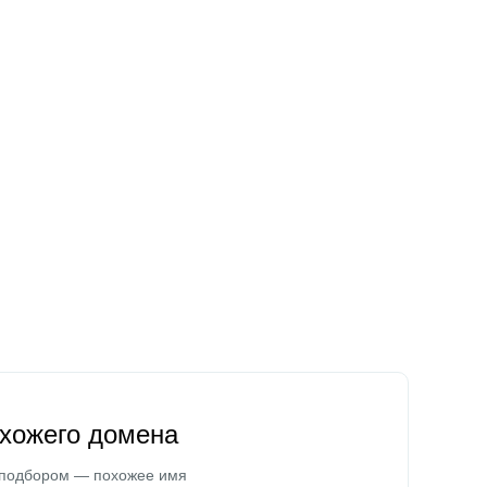
охожего домена
 подбором — похожее имя