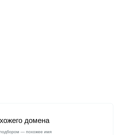
охожего домена
 подбором — похожее имя