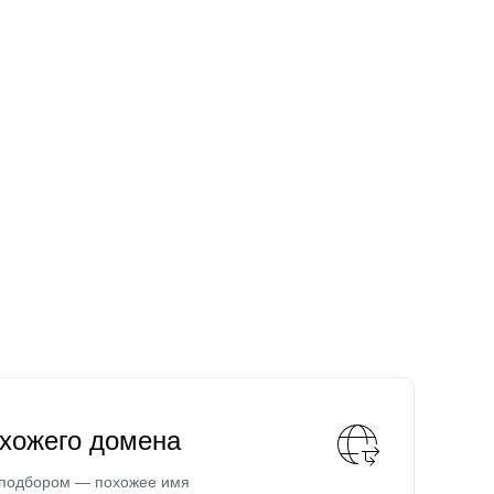
охожего домена
 подбором — похожее имя