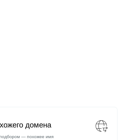
охожего домена
 подбором — похожее имя