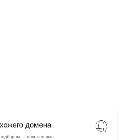
охожего домена
 подбором — похожее имя