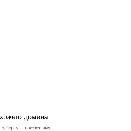
охожего домена
 подбором — похожее имя