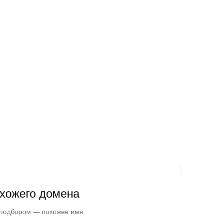
охожего домена
 подбором — похожее имя