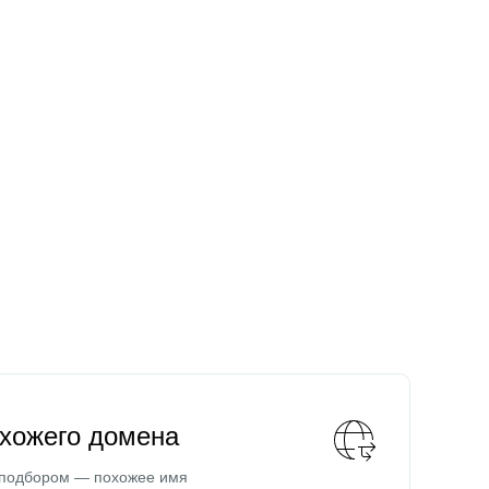
охожего домена
 подбором — похожее имя