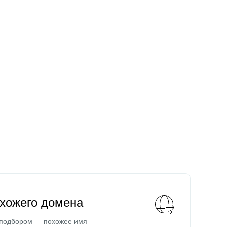
охожего домена
 подбором — похожее имя