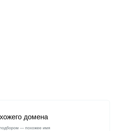
охожего домена
 подбором — похожее имя