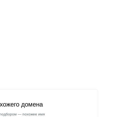
охожего домена
 подбором — похожее имя