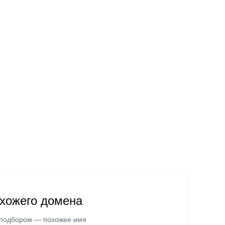
охожего домена
 подбором — похожее имя