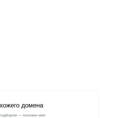
охожего домена
 подбором — похожее имя