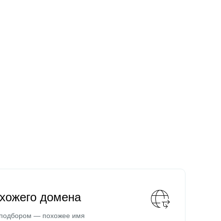
охожего домена
 подбором — похожее имя