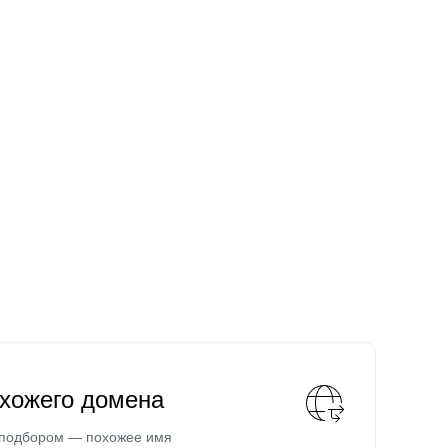
охожего домена
 подбором — похожее имя