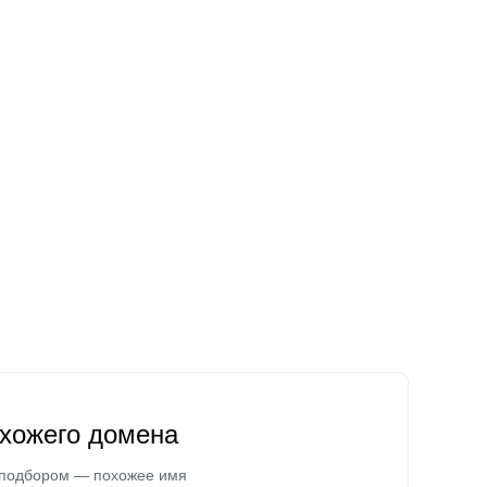
охожего домена
 подбором — похожее имя