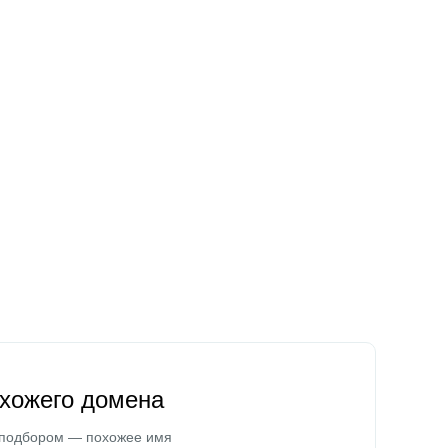
охожего домена
 подбором — похожее имя