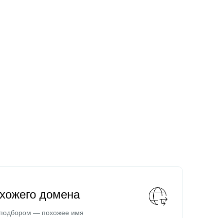
охожего домена
 подбором — похожее имя