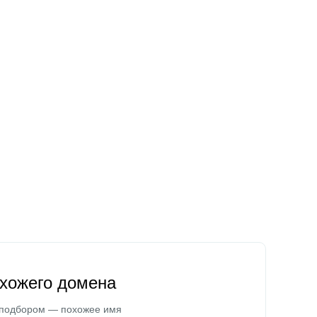
охожего домена
 подбором — похожее имя