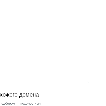
охожего домена
 подбором — похожее имя