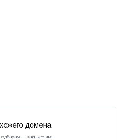
охожего домена
 подбором — похожее имя