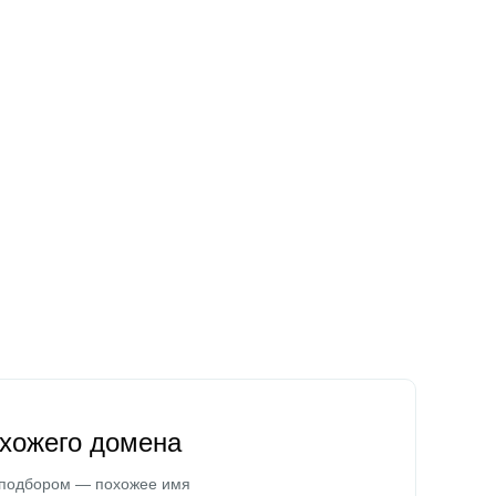
охожего домена
 подбором — похожее имя