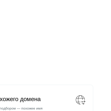
охожего домена
 подбором — похожее имя