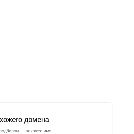
охожего домена
 подбором — похожее имя