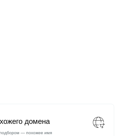
охожего домена
 подбором — похожее имя