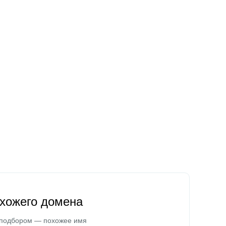
охожего домена
 подбором — похожее имя