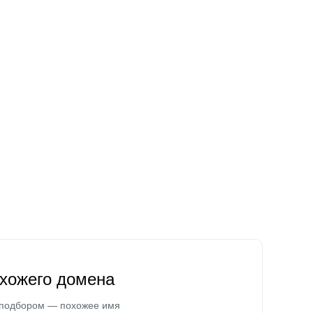
охожего домена
 подбором — похожее имя