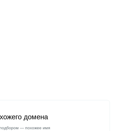
охожего домена
 подбором — похожее имя